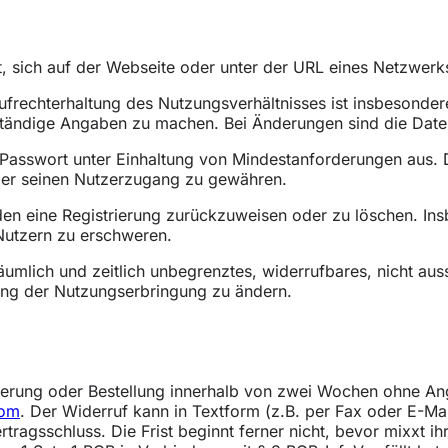
, sich auf der Webseite oder unter der URL eines Netzwerk
frechterhaltung des Nutzungsverhältnisses ist insbesondere
ständige Angaben zu machen. Bei Änderungen sind die Daten
n Passwort unter Einhaltung von Mindestanforderungen aus. D
ber seinen Nutzerzugang zu gewähren.
den eine Registrierung zurückzuweisen oder zu löschen. In
 Nutzern zu erschweren.
räumlich und zeitlich unbegrenztes, widerrufbares, nicht aus
fang der Nutzungserbringung zu ändern.
ierung oder Bestellung innerhalb von zwei Wochen ohne An
com
. Der Widerruf kann in Textform (z.B. per Fax oder E-Mail
rtragsschluss. Die Frist beginnt ferner nicht, bevor mixxt 