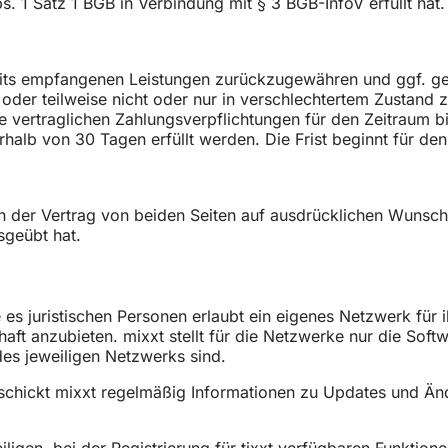
s. 1 Satz 1 BGB in Verbindung mit § 3 BGB-InfoV erfüllt hat
eits empfangenen Leistungen zurückzugewähren und ggf. g
der teilweise nicht oder nur in verschlechtertem Zustand z
e vertraglichen Zahlungsverpflichtungen für den Zeitraum b
halb von 30 Tagen erfüllt werden. Die Frist beginnt für de
nn der Vertrag von beiden Seiten auf ausdrücklichen Wunsch 
sgeübt hat.
e es juristischen Personen erlaubt ein eigenes Netzwerk für
aft anzubieten. mixxt stellt für die Netzwerke nur die Soft
es jeweiligen Netzwerks sind.
schickt mixxt regelmäßig Informationen zu Updates und Än
iligen, bei der Registrierung für tixxt verfügbaren Funkti