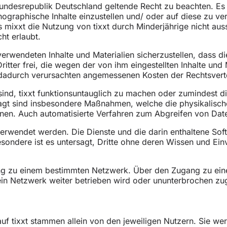
 Bundesrepublik Deutschland geltende Recht zu beachten. Es
graphische Inhalte einzustellen und/ oder auf diese zu verl
ss mixxt die Nutzung von tixxt durch Minderjährige nicht au
ht erlaubt.
verwendeten Inhalte und Materialien sicherzustellen, dass die
Dritter frei, die wegen der von ihm eingestellten Inhalte u
 dadurch verursachten angemessenen Kosten der Rechtsvert
t sind, tixxt funktionsuntauglich zu machen oder zumindest 
sagt sind insbesondere Maßnahmen, welche die physikalisch
nnen. Auch automatisierte Verfahren zum Abgreifen von Dat
 verwendet werden. Die Dienste und die darin enthaltene Sof
sondere ist es untersagt, Dritte ohne deren Wissen und Ein
ng zu einem bestimmten Netzwerk. Über den Zugang zu eine
in Netzwerk weiter betrieben wird oder ununterbrochen zug
auf tixxt stammen allein von den jeweiligen Nutzern. Sie w