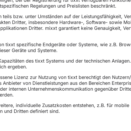
spezifischen Regelungen und Preislisten beschränkt.
en teils bzw. unter Umständen auf der Leistungsfähigkeit, V
dukten Dritter, insbesondere Hardware-, Software- sowie Mob
likationen Dritter. mixxt garantiert keine Genauigkeit, Verf
n tixxt spezifische Endgeräte oder Systeme, wie z.B. Browse
dieser Geräte und Systeme.
Kapazitäten des tixxt Systems und der technischen Anlagen
ich ergeben.
ssene Lizenz zur Nutzung von tixxt berechtigt den Nutzern/
nbieter von Dienstleistungen aus den Bereichen Enterprise S
in der internen Unternehmenskommunikation gegenüber Drit
erden.
itere, individuelle Zusatzkosten entstehen, z.B. für mobile
 und Dritten definiert sind.